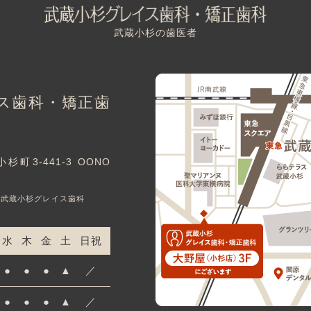
武蔵小杉の歯医者
ス歯科・矯正歯
3-441-3 OONO
｜武蔵小杉グレイス歯科
水
木
金
土
日祝
●
●
●
▲
／
●
●
●
▲
／