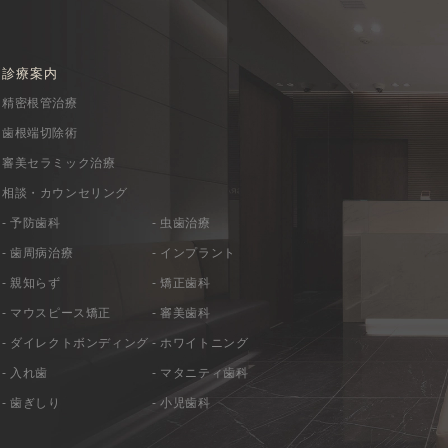
診療案内
精密根管治療
歯根端切除術
審美セラミック治療
相談・カウンセリング
- 予防歯科
- 虫歯治療
- 歯周病治療
- インプラント
- 親知らず
- 矯正歯科
- マウスピース矯正
- 審美歯科
- ダイレクトボンディング
- ホワイトニング
- 入れ歯
- マタニティ歯科
- 歯ぎしり
- 小児歯科