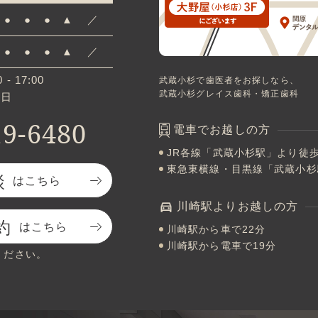
●
●
●
▲
／
●
●
●
▲
／
 - 17:00
武蔵小杉で歯医者をお探しなら、
武蔵小杉グレイス歯科・矯正歯科
祝日
19-6480
電車でお越しの方
JR各線「武蔵小杉駅」より徒歩
東急東横線・目黒線「武蔵小杉
談
はこちら
川崎駅よりお越しの方
約
はこちら
川崎駅から車で22分
川崎駅から電車で19分
ください。