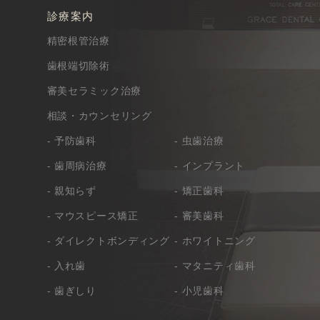
診療案内
精密根管治療
歯根端切除術
審美セラミック治療
相談・カウンセリング
- 予防歯科
- 虫歯治療
- 歯周病治療
- インプラント
- 親知らず
- 矯正歯科
- マウスピース矯正
- 審美歯科
- ダイレクトボンディング
- ホワイトニング
- 入れ歯
- マタニティ歯科
- 歯ぎしり
- 小児歯科