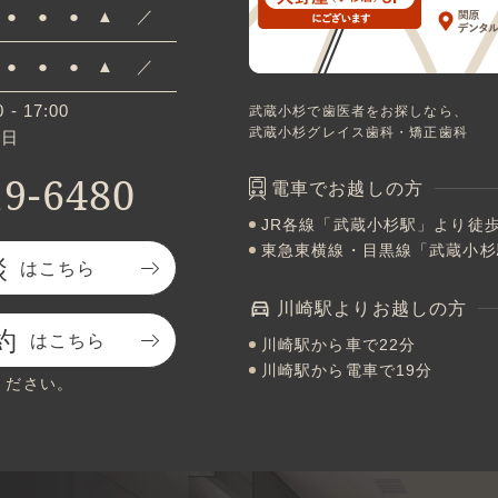
●
●
●
▲
／
●
●
●
▲
／
 - 17:00
武蔵小杉で歯医者をお探しなら、
武蔵小杉グレイス歯科・矯正歯科
祝日
19-6480
電車でお越しの方
JR各線「武蔵小杉駅」より徒歩
東急東横線・目黒線「武蔵小杉
談
はこちら
川崎駅よりお越しの方
約
はこちら
川崎駅から車で22分
川崎駅から電車で19分
ください。