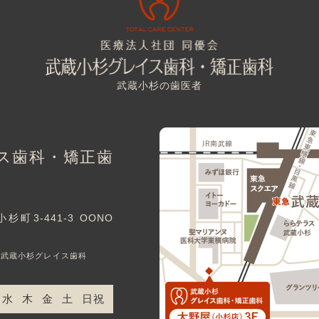
武蔵小杉の歯医者
ス歯科・矯正歯
3-441-3 OONO
｜武蔵小杉グレイス歯科
水
木
金
土
日祝