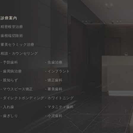
診療案内
精密根管治療
歯根端切除術
審美セラミック治療
相談・カウンセリング
- 予防歯科
- 虫歯治療
- 歯周病治療
- インプラント
- 親知らず
- 矯正歯科
- マウスピース矯正
- 審美歯科
- ダイレクトボンディング
- ホワイトニング
- 入れ歯
- マタニティ歯科
- 歯ぎしり
- 小児歯科