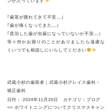
ンが入っています
️
｢歯茎が腫れてきて不安…｣
｢歯が痛くなってきた…｣
｢昔治した歯が虫歯になっていないか不安…｣
等々何かお困りのことがありましたら遠慮な
くいつでも相談しにいらしてください
️
武蔵小杉の歯医者
｜武蔵小杉グレイス歯科・
矯正歯科
日付：
2024年11月20日
カテゴリ：
ブログ
<<
ホワイトニングについて
クリスマスキャン