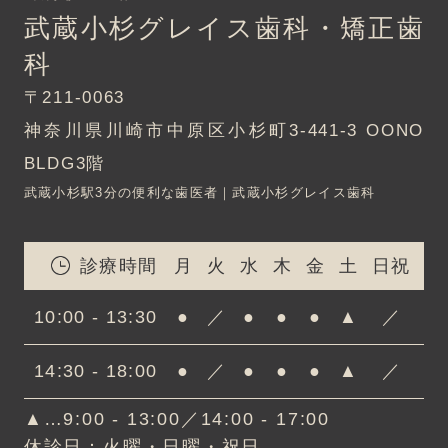
武蔵小杉グレイス歯科・矯正歯
科
〒211-0063
神奈川県川崎市中原区小杉町3-441-3 OONO
BLDG3階
武蔵小杉駅3分の便利な歯医者｜武蔵小杉グレイス歯科
診療時間
月
火
水
木
金
土
日祝
10:00 - 13:30
●
／
●
●
●
▲
／
14:30 - 18:00
●
／
●
●
●
▲
／
▲…9:00 - 13:00／14:00 - 17:00
休診日：火曜・日曜・祝日