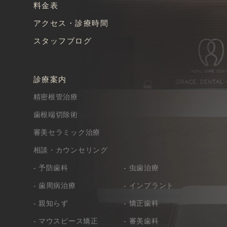
料金表
アクセス・診療時間
スタッフブログ
診療案内
精密根管治療
歯根端切除術
審美セラミック治療
相談・カウンセリング
- 予防歯科
- 虫歯治療
- 歯周病治療
- インプラント
- 親知らず
- 矯正歯科
- マウスピース矯正
- 審美歯科