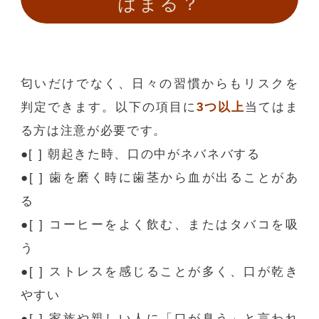
はまる？
匂いだけでなく、日々の習慣からもリスクを
判定できます。以下の項目に
3
つ以上
当てはま
る方は注意が必要です。
●
[ ]
朝起きた時、口の中がネバネバする
●
[ ]
歯を磨く時に歯茎から血が出ることがあ
る
●
[ ]
コーヒーをよく飲む、またはタバコを吸
う
●
[ ]
ストレスを感じることが多く、口が乾き
やすい
●
[ ]
家族や親しい人に「口が臭う」と言われ