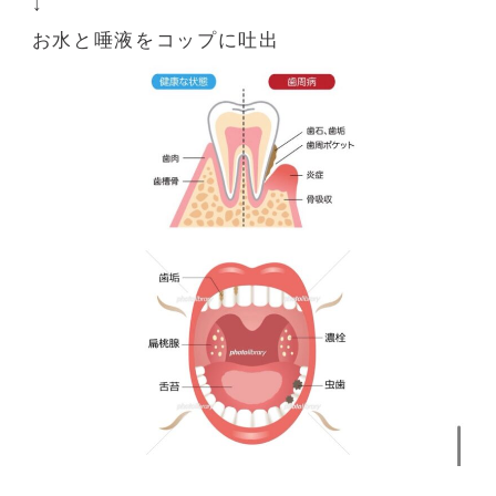
↓
お水と唾液をコップに吐出